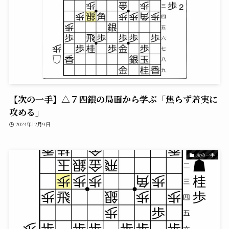
【次の一手】△７四銀の局面から学ぶ「焦らず着実に
攻める」
2024年12月9日
次の一手