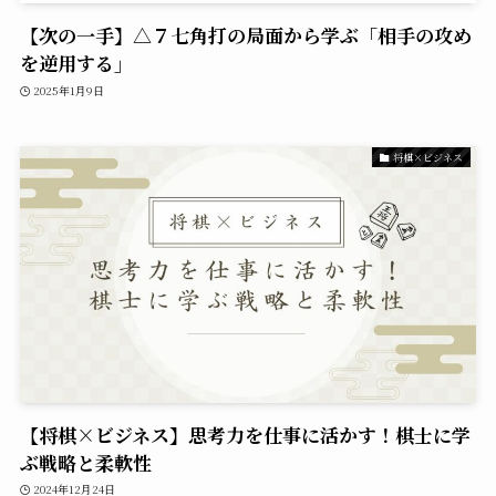
【次の一手】△７七角打の局面から学ぶ「相手の攻め
を逆用する」
2025年1月9日
将棋×ビジネス
【将棋×ビジネス】思考力を仕事に活かす！棋士に学
ぶ戦略と柔軟性
2024年12月24日