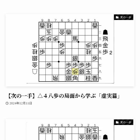
次の一手
【次の一手】△４八歩の局面から学ぶ「虚実篇」
2024年12月11日
次の一手