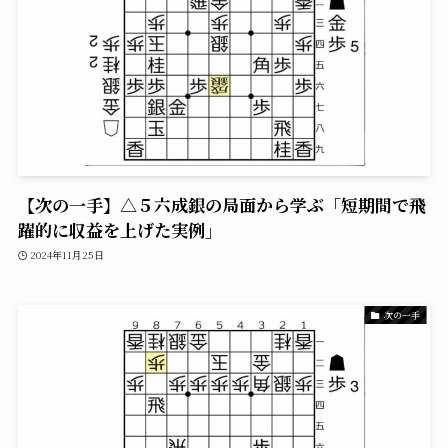
【次の一手】△５六成銀の局面から学ぶ「短期間で飛
躍的に収益を上げた実例」
2024年11月25日
次の一手