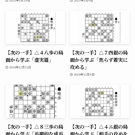
2025年1月29日
2025年1月9日
【次の一手】△４八歩の局
【次の一手】△７四銀の局
面から学ぶ「虚実篇」
面から学ぶ「焦らず着実に
攻める」
2024年12月11日
2024年12月9日
【次の一手】△８三歩の局
【次の一手】△４ニ銀の局
面から学ぶ「長期的な成長
面から学ぶ「相手の攻めを