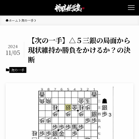
ホーム
次の一手
【次の一手】△５三銀の局面から
2024
現状維持か勝負をかけるか？の決
11/05
断
次の一手