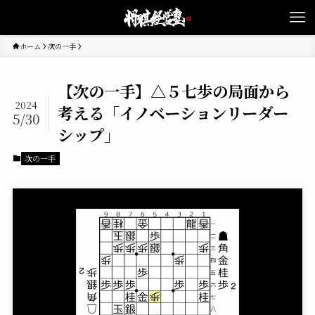
ホーム
次の一手
【次の一手】△５七歩の局面から
2024
考える「イノベーションリーダー
5/30
シップ」
次の一手